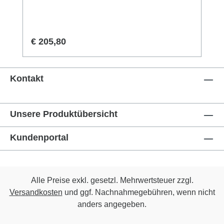
verzinkt2 Stück geschmiedete Ersatzhaken
im Lieferumfang
Regulärer Preis:
€ 205,80
Kontakt
Unsere Produktübersicht
Kundenportal
Alle Preise exkl. gesetzl. Mehrwertsteuer zzgl.
Versandkosten
und ggf. Nachnahmegebühren, wenn nicht
anders angegeben.