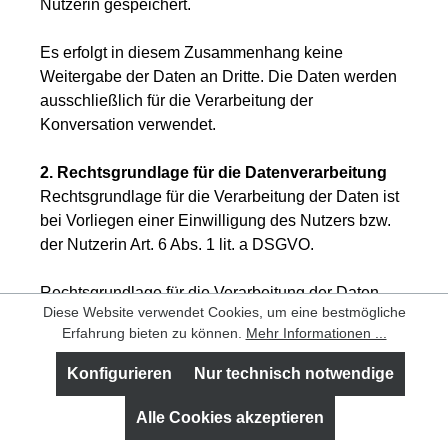
Nutzerin gespeichert.
Es erfolgt in diesem Zusammenhang keine
Weitergabe der Daten an Dritte. Die Daten werden
ausschließlich für die Verarbeitung der
Konversation verwendet.
2. Rechtsgrundlage für die Datenverarbeitung
Rechtsgrundlage für die Verarbeitung der Daten ist
bei Vorliegen einer Einwilligung des Nutzers bzw.
der Nutzerin Art. 6 Abs. 1 lit. a DSGVO.
Rechtsgrundlage für die Verarbeitung der Daten,
Diese Website verwendet Cookies, um eine bestmögliche
die im Zuge einer Übersendung einer E-Mail
Erfahrung bieten zu können.
Mehr Informationen ...
übermittelt werden, ist Art. 6 Abs. 1 lit. f DSGVO.
Zielt der E-Mail-Kontakt auf den Abschluss eines
Konfigurieren
Nur technisch notwendige
Vertrags ab, so ist zusätzliche Rechtsgrundlage für
die Verarbeitung Art. 6 Abs. 1 lit. b DSGVO.
Alle Cookies akzeptieren