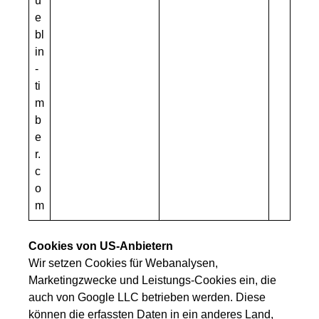
u
e
bl
in
-
ti
m
b
e
r.
c
o
m
Cookies von US-Anbietern
Wir setzen Cookies für Webanalysen,
Marketingzwecke und Leistungs-Cookies ein, die
auch von Google LLC betrieben werden. Diese
können die erfassten Daten in ein anderes Land,