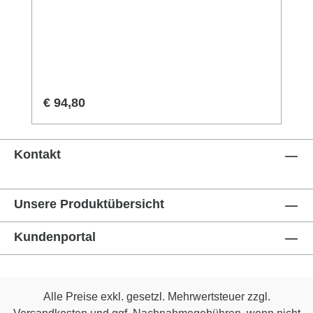
StandzeitenEinzigartige
SchneidegeometrieEnorme
HitzebeständigkeitSehr hohe
Verschleißfestigkeit durch neuartigen
SpezialstahlVielfältige
EinsatzmöglichkeitenGeeignet für alle
Regulärer Preis:
€ 94,80
HolzartenKeinerlei Abweichung des
BohrersPassend für Bohrfutter
(Dreikantaufnahme) und Spannzange
Kontakt
(Rundschaft)
Unsere Produktübersicht
Kundenportal
Alle Preise exkl. gesetzl. Mehrwertsteuer zzgl.