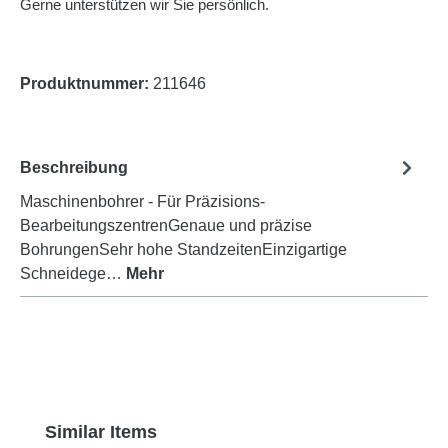
Gerne unterstützen wir Sie persönlich.
Produktnummer:
211646
Beschreibung
Maschinenbohrer - Für Präzisions-
BearbeitungszentrenGenaue und präzise
BohrungenSehr hohe StandzeitenEinzigartige
Schneidege…
Mehr
Produktgalerie überspringen
Similar Items