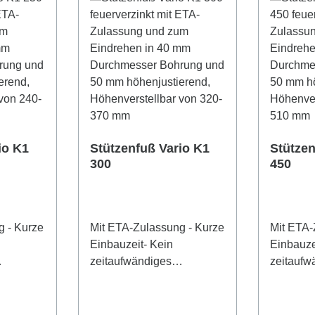
io K1
Stützenfuß Vario K1
Stützen
300
450
g - Kurze
Mit ETA-Zulassung - Kurze
Mit ETA-
Einbauzeit- Kein
Einbauze
zeitaufwändiges
zeitaufw
0 mm
Einschrauben- 50 mm
Einschr
nachträgliche
nachträg
nter Last
Höhenjustierung unter Last
Höhenjus