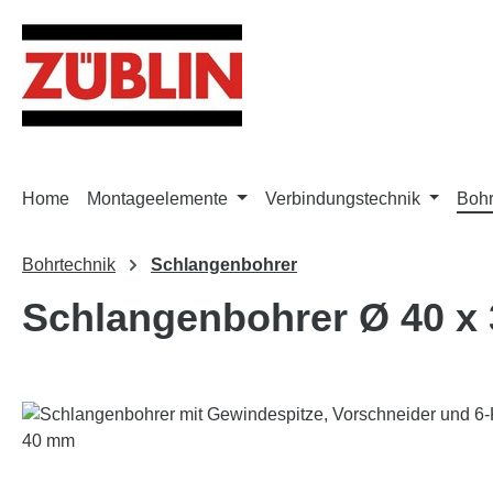
m Hauptinhalt springen
Zur Suche springen
Zur Hauptnavigation springen
Home
Montageelemente
Verbindungstechnik
Bohr
Bohrtechnik
Schlangenbohrer
Schlangenbohrer Ø 40 x
Bildergalerie überspringen