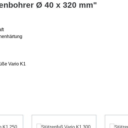
enbohrer Ø 40 x 320 mm"
ft
chenhärtung
füße Vario K1