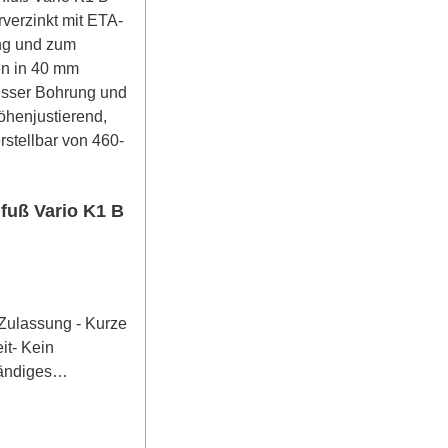
fuß Vario K1 B
Zulassung - Kurze
it- Kein
ändiges
auben- 50 mm
liche
tierung unter Last