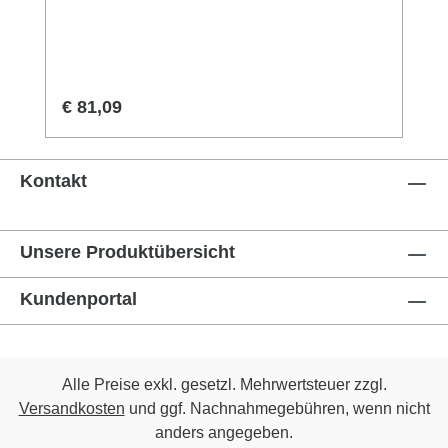
300 mm - Kurze Einbauzeit - nur
aufschrauben - Feuerverzinkt- keine
sichtbaren Stahlteile an der Stütze- schnelle
und sichere Verbindung- kein
Regulärer Preis:
€ 81,09
Spezialwerkzeug erforderlich- Für
Holzstützen ab 140 x 140 mm
Kontakt
Unsere Produktübersicht
Kundenportal
Alle Preise exkl. gesetzl. Mehrwertsteuer zzgl.
Versandkosten
und ggf. Nachnahmegebühren, wenn nicht
anders angegeben.