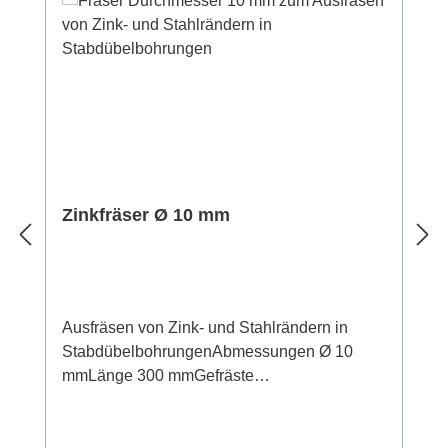
Zinkfräser Ø 10 mm
Ausfräsen von Zink- und Stahlrändern in
StabdübelbohrungenAbmessungen Ø 10
mmLänge 300 mmGefräste
PräzisionsausführungHochwertiger
Qualitätsstahl – HSSFür elektrische
Handbohrmaschine