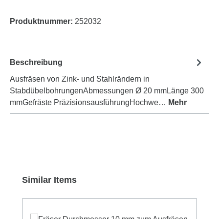
Produktnummer:
252032
Beschreibung
Ausfräsen von Zink- und Stahlrändern in
StabdübelbohrungenAbmessungen Ø 20 mmLänge 300
mmGefräste PräzisionsausführungHochwe…
Mehr
Produktgalerie überspringen
Similar Items