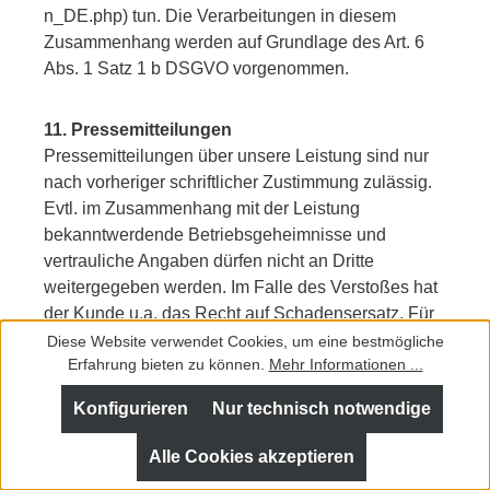
n_DE.php) tun. Die Verarbeitungen in diesem
Zusammenhang werden auf Grundlage des Art. 6
Abs. 1 Satz 1 b DSGVO vorgenommen.
11. Pressemitteilungen
Pressemitteilungen über unsere Leistung sind nur
nach vorheriger schriftlicher Zustimmung zulässig.
Evtl. im Zusammenhang mit der Leistung
bekanntwerdende Betriebsgeheimnisse und
vertrauliche Angaben dürfen nicht an Dritte
weitergegeben werden. Im Falle des Verstoßes hat
der Kunde u.a. das Recht auf Schadensersatz. Für
jeden Fall der vorsätzlichen Zuwiderhandlung
Diese Website verwendet Cookies, um eine bestmögliche
Erfahrung bieten zu können.
Mehr Informationen ...
gegen diese Bestimmungen verpflichtet sich der
Kunde, eine Vertragsstrafe in Höhe von 0,2 % der
Konfigurieren
Nur technisch notwendige
Netto-Auftragssumme, mind. Jedoch 5.000,00 € an
uns zu bezahlen. Die Geltendmachung
Alle Cookies akzeptieren
weitergehender Schadensersatzansprüche bleibt