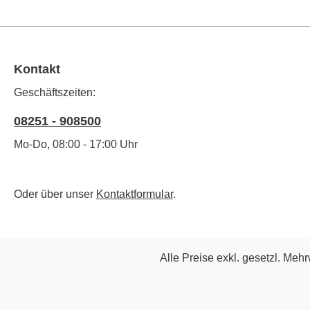
Schall
Fahnenmasten V
100 % 
Zeiter
Kontakt
Betoni
Umwelt
Geschäftszeiten:
die pa
Eindre
08251 - 908500
Abholu
Mo-Do, 08:00 - 17:00 Uhr
Einwei
Oder über unser
Kontaktformular
.
Alle Preise exkl. gesetzl. Meh