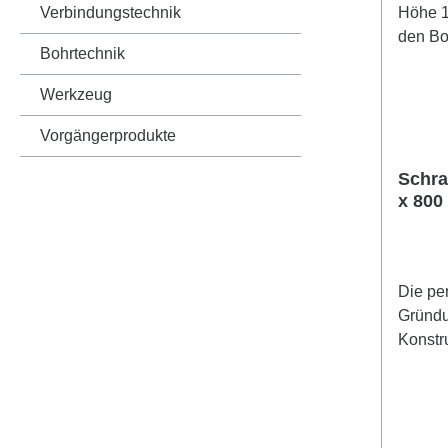
Verbindungstechnik
Bohrtechnik
Werkzeug
Vorgängerprodukte
Schra
x 800
mm B
Die pe
Gründ
Konstr
umwelt
Unser 
Profil 
direkt