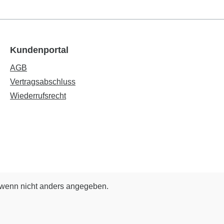
e- und
Eindrehen
 und
en und
Kundenportal
ckbau
Sie auch
AGB
 -
Vertragsabschluss
ise
Wiederrufsrecht
halb
wenn nicht anders angegeben.