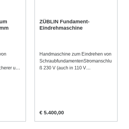
-
Abholung und Anwender-
Einweisung in Aichach
zum
ZÜBLIN Fundament-
0 mm
Eindrehmaschine
von
Handmaschine zum Eindrehen von
SchraubfundamentenStromanschlu
cherer und
ß 230 V (auch in 110 V
damentbau
erhältlich)Drehmoment max. 5500
rchmesse
NmLeistung Antrieb 1800
1400 mm
WRechts- und LinkslaufBestehend
aus:Eibenstock Profi-
AntriebsmaschineSpezialgetriebe,
Stege und
mehrstufiges
Regulärer Preis:
€ 5.400,00
geräte
PlanetengetriebeDrehmomentaufn
ahme mit Ringlibelle für lotrechtes