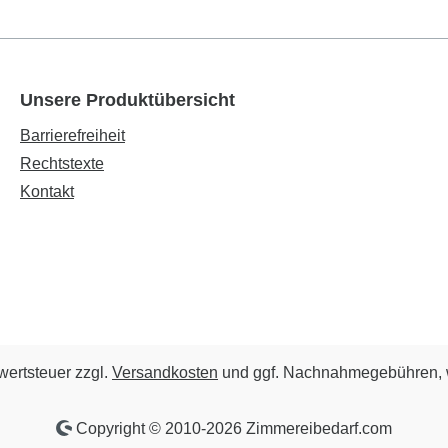
schutzwände Werbe- und
Schallschutzwände Werb
orteile: Sofort zu
Fahnenmasten Vorteile: Sofort zu
belastbar Kosten- und
100 % belastbar Kosten-
sparnis Ohne Graben und
Zeitersparnis Ohne Grab
Unsere Produktübersicht
eren Einfacher Rückbau
Betonieren Einfacher Rü
freundlichMieten Sie auch
UmweltfreundlichMieten 
Barrierefreiheit
ssende Fundament -
die passende Fundament
Rechtstexte
hmaschineLeihgerät,
EindrehmaschineLeihwe
Kontakt
ng und Anwender-
inklusive Anlieferung und
sung in Aichach
Rücktransport (nur inner
Deutschland)
rwertsteuer zzgl.
Versandkosten
und ggf. Nachnahmegebühren, 
Copyright © 2010-2026 Zimmereibedarf.com