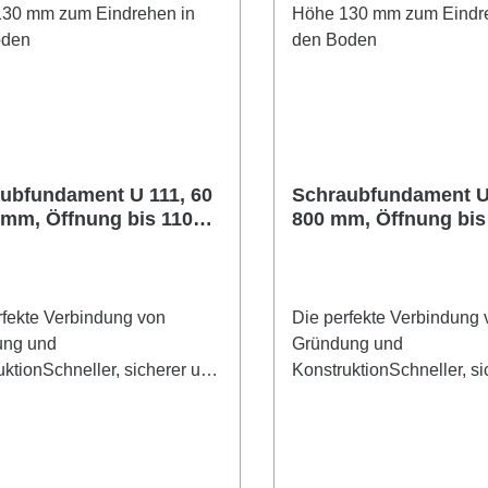
ubfundament U 111, 60
Schraubfundament U 
 mm, Öffnung bis 110
800 mm, Öffnung bi
alken
Balken
rfekte Verbindung von
Die perfekte Verbindung 
ung und
Gründung und
uktionSchneller, sicherer und
KonstruktionSchneller, si
freundlicher Fundamentbau.
umweltfreundlicher Fun
Schraubfundament mit U-
Unser Schraubfundament
ist besonders geeignet für die
Profil ist besonders geeig
e Verbindung mit Holzbalken
direkte Verbindung mit H