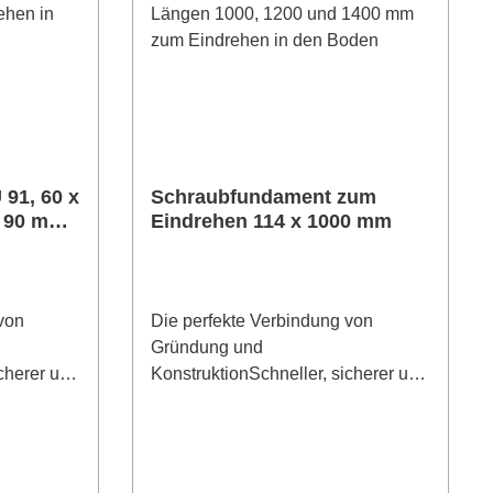
91, 60 x
Schraubfundament zum
s 90 mm
Eindrehen 114 x 1000 mm
von
Die perfekte Verbindung von
Gründung und
cherer und
KonstruktionSchneller, sicherer und
damentbau
umweltfreundlicher Fundamentbau
 mit U-
Fundamentgröße:Rohdurchmesser:
net für die
114 mmGesamtlänge: 1000 mm
olzbalken
Anwendungsbeispiele: