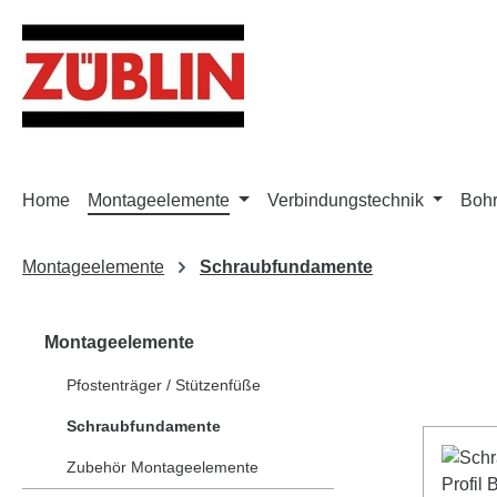
m Hauptinhalt springen
Zur Suche springen
Zur Hauptnavigation springen
Home
Montageelemente
Verbindungstechnik
Bohr
Montageelemente
Schraubfundamente
Montageelemente
Pfostenträger / Stützenfüße
Schraubfundamente
Zubehör Montageelemente