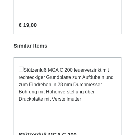
Regulärer Preis:
€ 19,00
Produktgalerie überspringen
Similar Items
Stützenfuß MGA C 200