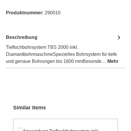
Produktnummer:
290010
Beschreibung
Tieflochbohrsystem TBS 2000 inkl.
DiamantbohrmaschineSpezielles Bohrsystem für tiefe
und genaue Bohrungen bis 1600 mmBesonde…
Mehr
Produktgalerie überspringen
Similar Items