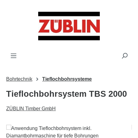
Zum Hauptinhalt springen
Bohrtechnik
Tieflochbohrsysteme
Tieflochbohrsystem TBS 2000
ZÜBLIN Timber GmbH
Bildergalerie überspringen