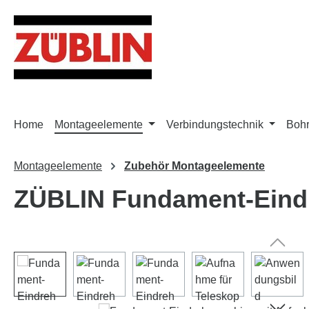
m Hauptinhalt springen
Zur Suche springen
Zur Hauptnavigation springen
Home
Montageelemente
Verbindungstechnik
Bohr
Montageelemente
Zubehör Montageelemente
ZÜBLIN Fundament-Eind
Bildergalerie überspringen